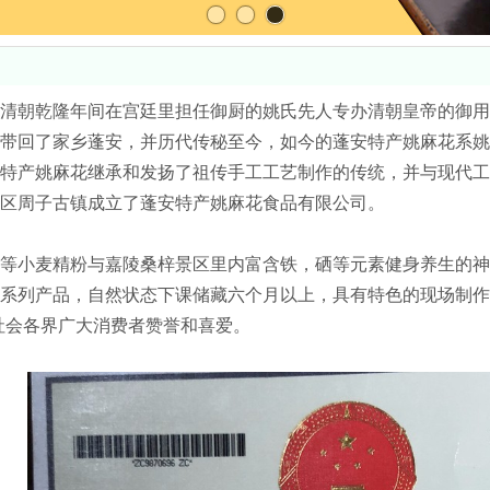
清朝乾隆年间在宫廷里担任御厨的姚氏先人专办清朝皇帝的御用
带回了家乡蓬安，并历代传秘至今，如今的蓬安特产姚麻花系姚
特产姚麻花继承和发扬了祖传手工工艺制作的传统，并与现代工艺
区周子古镇成立了蓬安特产姚麻花食品有限公司。
等小麦精粉与嘉陵桑梓景区里内富含铁，硒等元素健身养生的神
系列产品，自然状态下课储藏六个月以上，具有特色的现场制作
社会各界广大消费者赞誉和喜爱。